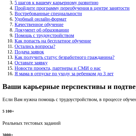
5 шагов к вашему карьерному развитию
Пройдите программу переобучения в центре занятости
Востребованные специальности
Удобный онлайн-формат
Качественное обучение
Документ об образовании
Помощь с трудоустройством
Как попасть на бесплатное обучение
Остались вопросы?
Подача заявок
Как получить статус безработного гражданина?
Оставьте заявку
Новости проекта, партнеры и СМИ о нас
Я мама в отпуске по уходу за ребенком до 3 лет
Ваши карьерные перспективы и подтвер
Если Вам нужна помощь с трудоустройством, в процессе обуче
5 100+
Реальных тестовых заданий
3000+