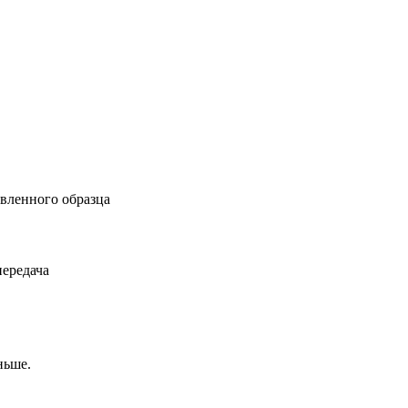
вленного образца
передача
ньше.