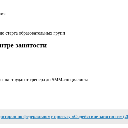
ния
до старта образовательных групп
нтре занятости
ынке труда: от тренера до SMM-специалиста
диторов по федеральному проекту «Содействие занятости» (2