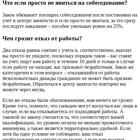
Что если просто не явиться на собеседование?
Закон обязывает посещать собеседования после постановки на
учет в центре занятости и если просто не явиться, за это сразу
последует наказание – пособие уменьшат ровно на 25%.
Чем грозит отказ от работы?
Два отказа равны снятию с учета и, соответственно, выплат
вы просто не увидите, поскольку порядок таков – вас ставят
на учет, ищут вам работу в течение 10 дней и только в случае
если работу не находят, вас признают безработным. Закон же
категоричен в этом вопросе – отказавшийся от работы
безосновательно дважды гражданин не может быть признан
безработным. Обратиться в центр занятости повторно вы
можете через месяц.
Если же отказы были обоснованными, вам ничего не грозит.
Кроме того, помните, что санкции могут коснуться вас лишь в
случае, если вы отказываетесь от подходящей работы. А
таковой по закону считается та, что соответствует вашей
квалификации, по уровню оплаты не меньше прожиточного
минимума, а также является территориально удобной. Если
хотя бы одно условие не соблюдено, ваш отказ
необоснованным считаться не может, а если вам выдают