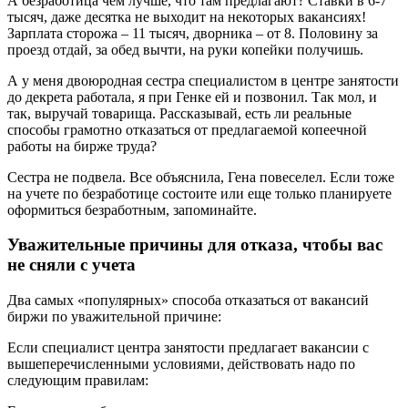
А безработица чем лучше, что там предлагают? Ставки в 6-7
тысяч, даже десятка не выходит на некоторых вакансиях!
Зарплата сторожа – 11 тысяч, дворника – от 8. Половину за
проезд отдай, за обед вычти, на руки копейки получишь.
А у меня двоюродная сестра специалистом в центре занятости
до декрета работала, я при Генке ей и позвонил. Так мол, и
так, выручай товарища. Рассказывай, есть ли реальные
способы грамотно отказаться от предлагаемой копеечной
работы на бирже труда?
Сестра не подвела. Все объяснила, Гена повеселел. Если тоже
на учете по безработице состоите или еще только планируете
оформиться безработным, запоминайте.
Уважительные причины для отказа, чтобы вас
не сняли с учета
Два самых «популярных» способа отказаться от вакансий
биржи по уважительной причине:
Если специалист центра занятости предлагает вакансии с
вышеперечисленными условиями, действовать надо по
следующим правилам: