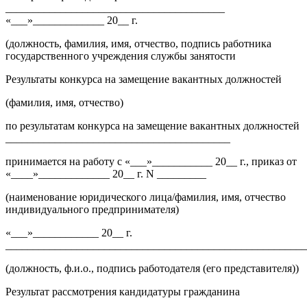
________________________________________
«___»_____________ 20__ г.
(должность, фамилия, имя, отчество, подпись работника
государственного учреждения службы занятости
Результаты конкурса на замещение вакантных должностей
(фамилия, имя, отчество)
по результатам конкурса на замещение вакантных должностей
_________________________________________
принимается на работу с «___»___________ 20__ г., приказ от
«____»_____________ 20__ г. N _________
(наименование юридического лица/фамилия, имя, отчество
индивидуального предпринимателя)
«___»____________ 20__ г.
_______________________________________________________
(должность, ф.и.о., подпись работодателя (его представителя))
Результат рассмотрения кандидатуры гражданина