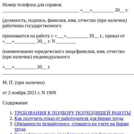
Номер телефона для справок
________________________________ «___»_________ 20__ г.
(должность, подпись, фамилия, имя, отчество (при наличии)
работника государственного
принимается на работу с «___»_________ 20__ г., приказ от
«___»_________ 20__ г. N ________
(наименование юридического лица/фамилия, имя, отчество
(при наличии) индивидуального
«___»_________ 20__ г.
_______________________________________________________
М. П. (при наличии)
от 2 ноября 2021 г. N 1909
Содержание
ТРЕБОВАНИЯ К ПОДБОРУ ПОДХОДЯЩЕЙ РАБОТЫ
Как получить отказ от работодателя для биржи труда
Обязанности безработного, стоящего на учете на бирже
труда